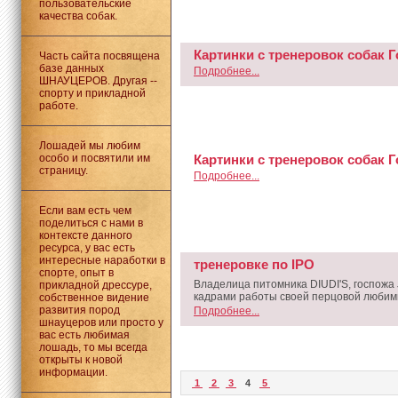
пользовательские
качества собак.
Картинки с тренеровок собак Г
Часть сайта посвящена
базе данных
Подробнее...
ШНАУЦЕРОВ. Другая --
спорту и прикладной
работе.
Лошадей мы любим
особо и посвятили им
Картинки с тренеровок собак Г
страницу.
Подробнее...
Если вам есть чем
поделиться с нами в
контексте данного
ресурса, у вас есть
интересные наработки в
тренеровке по IPO
спорте, опыт в
Владелица питомника DIUDI'S, госпожа
прикладной дрессуре,
кадрами работы своей перцовой любим
собственное видение
развития пород
Подробнее...
шнауцеров или просто у
вас есть любимая
лошадь, то мы всегда
открыты к новой
информации.
1
2
3
4
5