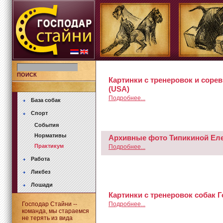
ПОИСК
Картинки с тренеровок и сор
(USA)
Подробнее...
База собак
Спорт
События
Нормативы
Архивные фото Типикиной Еле
Практикум
Подробнее...
Работа
Ликбез
Лошади
Картинки с тренеровок собак Г
Господар Стайни --
Подробнее...
команда, мы стараемся
не терять из вида