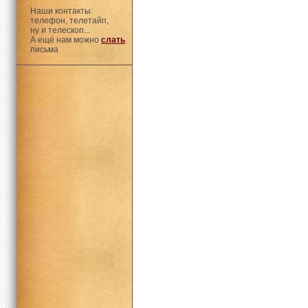
Наши контакты:
телефон, телетайп,
ну и телескоп...
А ещё нам можно
слать
письма