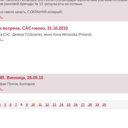
avier Sanches Fernandez (ИСПАНИЯ).Благодаря героическим усилиям по сокры
и ринговой бригады № 13 -результаты не полные.
но смело качать, СОХРАНЯЯ копирайт.
..
е встречи, САС+моно, 31.10.2010
а САС -Демчук Т.(Ukraine), моно Anna Winiarska (Poland)
..
B, Винница, 26.09.10
ефан Попов, Болгария
..
4
5
6
7
8
9
10
11
12
13
14
15
16
17
18
19
20