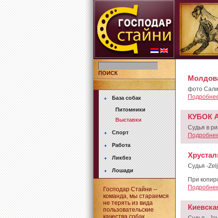
ПОИСК
Молдова
фото Сали
Подробнее.
База собак
Питомники
КУБОК A
Выставки
Судья в рин
Спорт
Подробнее.
Работа
Хрустал
Ликбез
Судья -Zel
Лошади
При копир
Подробнее.
Господар Стайни --
команда, мы стараемся
не терять из вида
Киевская
пользовательские
качества собак.