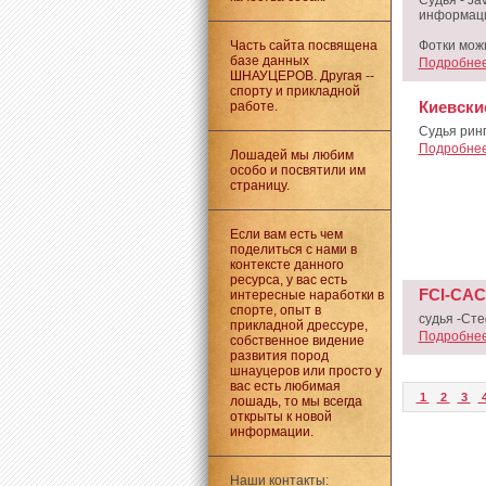
Судья - J
информаци
Часть сайта посвящена
Фотки мож
базе данных
Подробнее.
ШНАУЦЕРОВ. Другая --
спорту и прикладной
Киевски
работе.
Судья ринг
Подробнее.
Лошадей мы любим
особо и посвятили им
страницу.
Если вам есть чем
поделиться с нами в
контексте данного
ресурса, у вас есть
FCI-CACI
интересные наработки в
спорте, опыт в
судья -Ст
прикладной дрессуре,
Подробнее.
собственное видение
развития пород
шнауцеров или просто у
вас есть любимая
1
2
3
лошадь, то мы всегда
открыты к новой
информации.
Наши контакты: