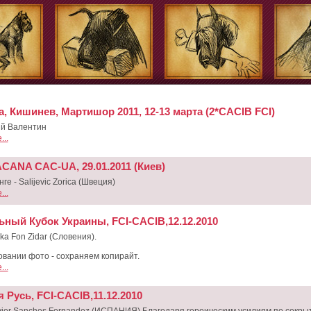
, Кишинев, Мартишор 2011, 12-13 марта (2*CACIB FCI)
й Валентин
..
CANA CAC-UA, 29.01.2011 (Киев)
ге - Salijevic Zorica (Швеция)
..
ьный Кубок Украины, FCI-CACIB,12.12.2010
jka Fon Zidar (Словения).
овании фото - сохраняем копирайт.
..
 Русь, FCI-CACIB,11.12.2010