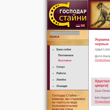
ПОИСК
Украина
черные
судья Luisa
База собак
Питомники
фото Наго
Подробнее.
Выставки
Спорт
Работа
Ликбез
Хрустал
цверги)
Лошади
Zaza Omar
Господар Стайни --
foto-Nagorn
команда, мы стараемся
Подробнее.
не терять из вида
пользовательские
качества собак.