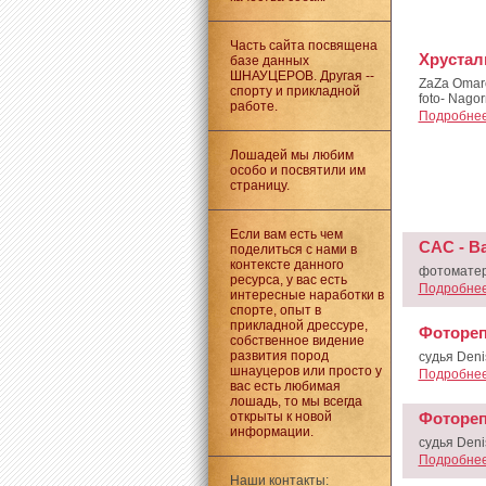
Часть сайта посвящена
Хрустал
базе данных
ШНАУЦЕРОВ. Другая --
ZaZa Omar
спорту и прикладной
foto- Nagor
работе.
Подробнее.
Лошадей мы любим
особо и посвятили им
страницу.
Если вам есть чем
CAC - Ва
поделиться с нами в
контексте данного
фотоматер
ресурса, у вас есть
Подробнее.
интересные наработки в
спорте, опыт в
прикладной дрессуре,
Фотореп
собственное видение
развития пород
судья Deni
шнауцеров или просто у
Подробнее.
вас есть любимая
лошадь, то мы всегда
открыты к новой
Фотореп
информации.
судья Deni
Подробнее.
Наши контакты: