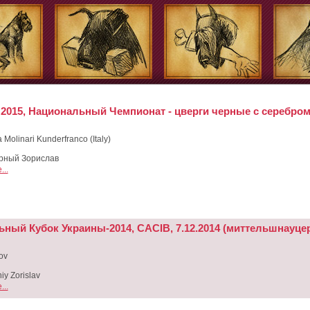
 2015, Национальный Чемпионат - цверги черные с серебром
 Molinari Kunderfranco (Italy)
рный Зорислав
..
ьный Кубок Украины-2014, CACIB, 7.12.2014 (миттельшнауце
ov
iy Zorislav
..