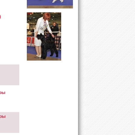
)
еры
еры