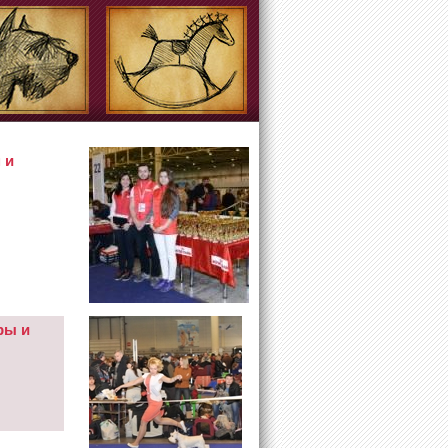
 и
ры и