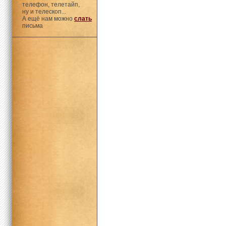
телефон, телетайп,
ну и телескоп...
А ещё нам можно
слать
письма