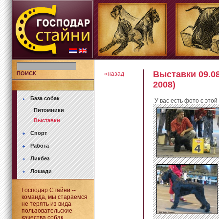
Выставки 09.08
ПОИСК
«назад
2008)
База собак
У вас есть фото с это
Питомники
Выставки
Спорт
Работа
Ликбез
Лошади
Господар Стайни --
команда, мы стараемся
не терять из вида
пользовательские
качества собак.