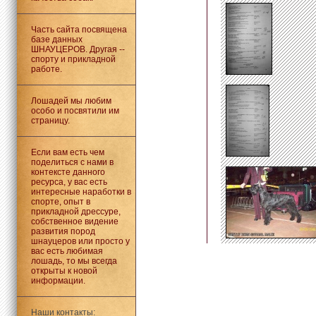
Часть сайта посвящена
базе данных
ШНАУЦЕРОВ. Другая --
спорту и прикладной
работе.
Лошадей мы любим
особо и посвятили им
страницу.
Если вам есть чем
поделиться с нами в
контексте данного
ресурса, у вас есть
интересные наработки в
спорте, опыт в
прикладной дрессуре,
собственное видение
развития пород
шнауцеров или просто у
вас есть любимая
лошадь, то мы всегда
открыты к новой
информации.
Наши контакты: