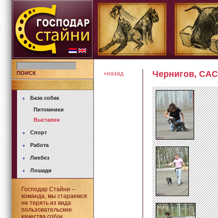
Чернигов, CAC,
ПОИСК
«назад
База собак
Питомники
Выставки
Спорт
Работа
Ликбез
Лошади
Господар Стайни --
команда, мы стараемся
не терять из вида
пользовательские
качества собак.