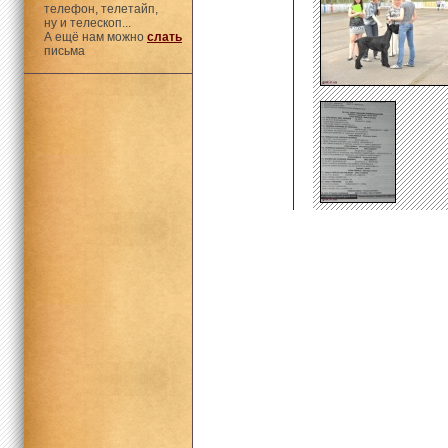
телефон, телетайп,
ну и телескоп...
А ещё нам можно
слать
письма