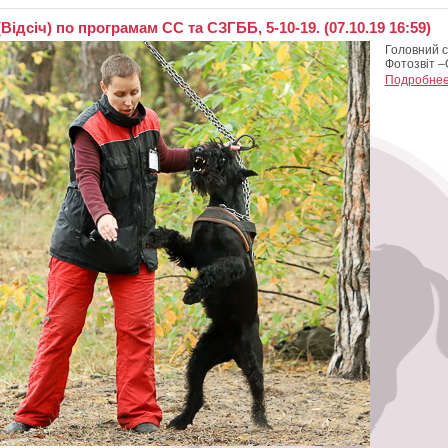
ідсіч) по програмам СС та СЗГББ, 5-10-19. (07.10.19 16:59)
Головний с
Фотозвіт –
Подробнее.