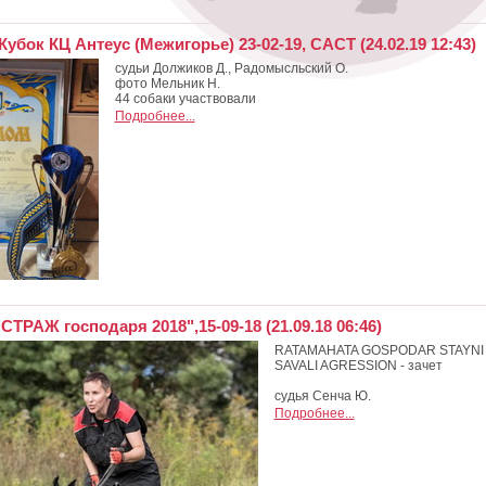
убок КЦ Антеус (Межигорье) 23-02-19, САСТ (24.02.19 12:43)
судьи Должиков Д., Радомысльский О.
фото Мельник Н.
44 собаки участвовали
Подробнее...
СТРАЖ господаря 2018",15-09-18 (21.09.18 06:46)
RATAMAHATA GOSPODAR STAYNI -
SAVALI AGRESSION - зачет
cудья Сенча Ю.
Подробнее...