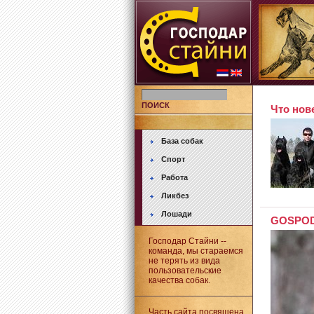
ПОИСК
Что нове
База собак
Спорт
Работа
Ликбез
Лошади
GOSPODA
Господар Стайни --
команда, мы стараемся
не терять из вида
пользовательские
качества собак.
Часть сайта посвящена