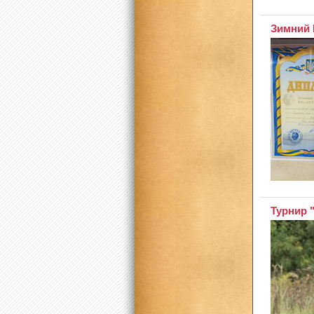
Зимний К
Турнир "