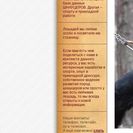
базе данных
ШНАУЦЕРОВ. Другая --
спорту и прикладной
работе.
Лошадей мы любим
особо и посвятили им
страницу.
Если вам есть чем
поделиться с нами в
контексте данного
ресурса, у вас есть
интересные наработки в
спорте, опыт в
прикладной дрессуре,
собственное видение
развития пород
шнауцеров или просто у
вас есть любимая
лошадь, то мы всегда
открыты к новой
информации.
Наши контакты:
телефон, телетайп,
ну и телескоп...
А ещё нам можно
слать