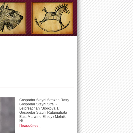
Gospodar Stayni Strazha Ratry
Gospodar Stayni Strajj-
Leipreachan /Bibikova T/
Gospodar Stayni Ratamahata
East-Marwind Elisey / Melnik
N/
Подробнее...