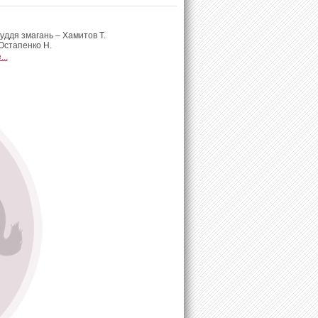
уддя змагань – Хамитов Т.
Остапенко Н.
..