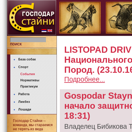
ПОИСК
LISTOPAD DRIVE
Национального
База собак
Пород. (23.10.1
Спорт
События
Подробнее...
Нормативы
Практикум
Gospodar Stayni
Работа
Ликбез
начало защитно
Лошади
18:31)
Господар Стайни --
Владелец Бибикова Т
команда, мы стараемся
не терять из вида