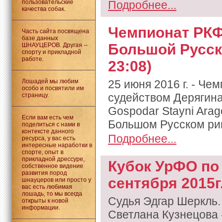
пользовательские
Подробнее...
качества собак.
Чемпионат РКФ 
Часть сайта посвящена
базе данных
Большой Русско
ШНАУЦЕРОВ. Другая --
спорту и прикладной
работе.
23:08)
Лошадей мы любим
25 июня 2016 г. - Че
особо и посвятили им
судейством Дерягина
страницу.
Gospodar Stayni Arag
Если вам есть чем
Большом Русском рин
поделиться с нами в
контексте данного
Подробнее...
ресурса, у вас есть
интересные наработки в
спорте, опыт в
прикладной дрессуре,
Кубок УрФО по
собственное видение
развития пород
сентября 2015г.
шнауцеров или просто у
вас есть любимая
лошадь, то мы всегда
Судья Эдгар Шеркль.
открыты к новой
информации.
Светлана Кузнецова 