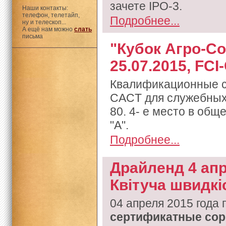
зачете IPO-3.
Наши контакты:
телефон, телетайп,
Подробнее...
ну и телескоп...
А ещё нам можно
слать
письма
"Кубок Агро-Со
25.07.2015, FCI
Квалификационные со
CACT для служебных с
80. 4- е место в общ
"А".
Подробнее...
Драйленд 4 апр
Квiтуча швидкiс
04 апреля 2015 года
сертификатные со