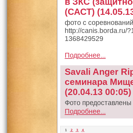
в ЗКС (защитно
(САСТ) (14.05.1
фото с соревнований
http://canis.borda.ru
1368429529
Подробнее...
Savali Anger Ri
семинара Мище
(20.04.13 00:05)
Фото предоставлены
Подробнее...
1
2
3
4