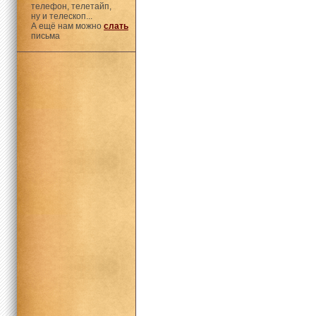
телефон, телетайп,
ну и телескоп...
А ещё нам можно
слать
письма