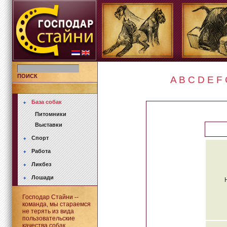
ПОИСК
A
B
C
D
E
F
База собак
Питомники
Выставки
Спорт
Работа
Ликбез
Лошади
Господар Стайни --
команда, мы стараемся
не терять из вида
пользовательские
качества собак.