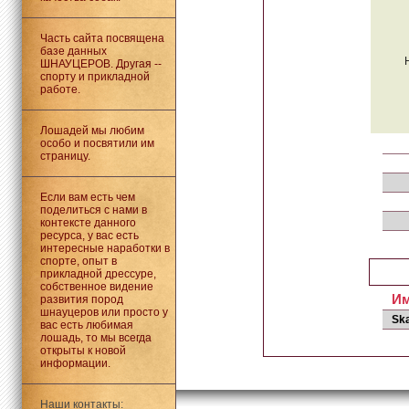
Часть сайта посвящена
базе данных
ШНАУЦЕРОВ. Другая --
спорту и прикладной
работе.
Лошадей мы любим
особо и посвятили им
страницу.
Если вам есть чем
поделиться с нами в
контексте данного
ресурса, у вас есть
интересные наработки в
спорте, опыт в
прикладной дрессуре,
собственное видение
И
развития пород
шнауцеров или просто у
Sk
вас есть любимая
лошадь, то мы всегда
открыты к новой
информации.
Наши контакты: