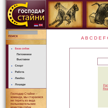
ПОИСК
A
B
C
D
E
F
База собак
Питомники
Выставки
Спорт
Работа
Ликбез
Лошади
Par
Rez
Господар Стайни --
команда, мы стараемся
не терять из вида
пользовательские
качества собак.