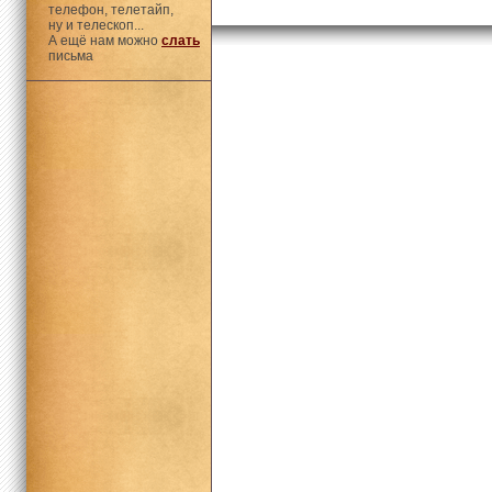
телефон, телетайп,
ну и телескоп...
А ещё нам можно
слать
письма