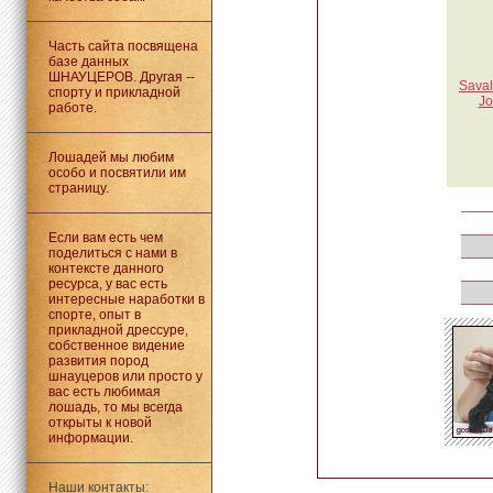
Часть сайта посвящена
базе данных
ШНАУЦЕРОВ. Другая --
Saval
спорту и прикладной
Jo
работе.
Лошадей мы любим
особо и посвятили им
страницу.
Если вам есть чем
поделиться с нами в
контексте данного
ресурса, у вас есть
интересные наработки в
спорте, опыт в
прикладной дрессуре,
собственное видение
развития пород
шнауцеров или просто у
вас есть любимая
лошадь, то мы всегда
открыты к новой
информации.
Наши контакты: