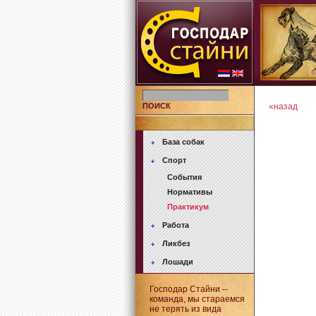
ПОИСК
«назад
База собак
Спорт
События
Нормативы
Практикум
Работа
Ликбез
Лошади
Господар Стайни --
команда, мы стараемся
не терять из вида